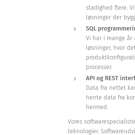
stadighed flere. V
løsninger der bygg
SQL programmeri
Vi har i mange år 
løsninger, hvor d
produktkonfigurat
processer.
API og REST inter
Data fra nettet ka
hente data fra ko
hermed.
Vores softwarespecialiste
teknologier. Softwareudv