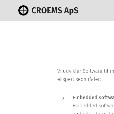
CROEMS ApS
Vi udvikler Software til
ekspertiseområder:
Embedded softwa
Embedded software
embeddede system