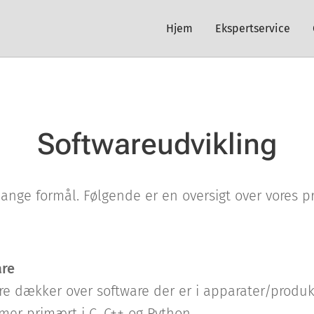
Hjem
Ekspertservice
Softwareudvikling
 mange formål. Følgende er en oversigt over vores 
re
 dækker over software der er i apparater/produk
er primært i C, C++ og Python.