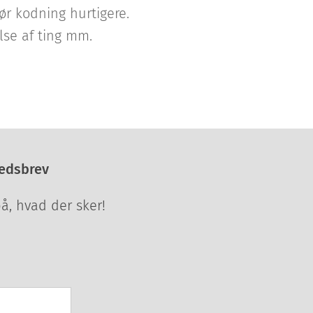
gør kodning hurtigere.
else af ting mm.
edsbrev
på, hvad der sker!