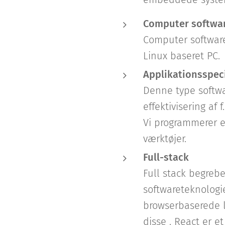
Computer softwa
Computer software
Linux baseret PC.
Applikationsspeci
Denne type softwar
effektivisering af 
Vi programmerer e
værktøjer.
Full-stack
Full stack begrebe
softwareteknologie
browserbaserede l
disse . React er 