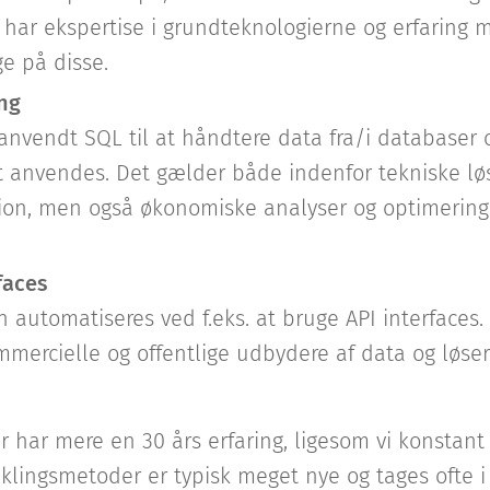
i har ekspertise i grundteknologierne og erfaring
e på disse.
ng
anvendt SQL til at håndtere data fra/i databaser o
et anvendes. Det gælder både indenfor tekniske løs
ion, men også økonomiske analyser og optimering
faces
n automatiseres ved f.eks. at bruge API interfaces.
mmercielle og offentlige udbydere af data og løse
r har mere en 30 års erfaring, ligesom vi konstant
iklingsmetoder er typisk meget nye og tages ofte 